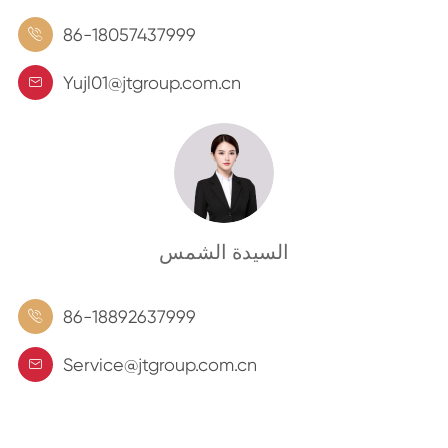
86-18057437999

Yujl01@jtgroup.com.cn

السيدة الشمس
86-18892637999

Service@jtgroup.com.cn
