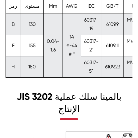
يما
GB/T
IEC
AWG
Mm
مستوى
رمز
60317-
MW2
B
130
6109.9
19
C
14
0.04-
60317-
MW8
F
155
#-44
6109.11
1.6
21
C
# *
60317-
MW8
H
180
6109.23
51
C
JIS 3202 بالمينا سلك عملية
الإنتاج