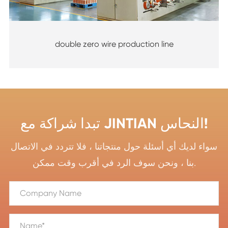
double zero wire production line
تبدا شراكة مع JINTIAN النحاس!
سواء لديك أي أسئلة حول منتجاتنا ، فلا تتردد في الاتصال
بنا ، ونحن سوف الرد في أقرب وقت ممكن.